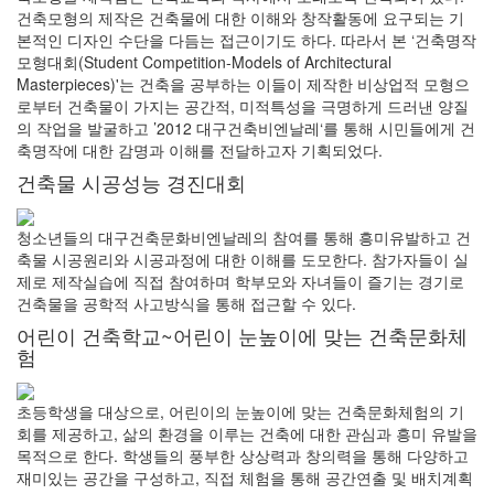
건축모형의 제작은 건축물에 대한 이해와 창작활동에 요구되는 기
본적인 디자인 수단을 다듬는 접근이기도 하다. 따라서 본 ‘건축명작
모형대회(Student Competition-Models of Architectural
Masterpieces)'는 건축을 공부하는 이들이 제작한 비상업적 모형으
로부터 건축물이 가지는 공간적, 미적특성을 극명하게 드러낸 양질
의 작업을 발굴하고 ’2012 대구건축비엔날레‘를 통해 시민들에게 건
축명작에 대한 감명과 이해를 전달하고자 기획되었다.
건축물 시공성능 경진대회
청소년들의 대구건축문화비엔날레의 참여를 통해 흥미유발하고 건
축물 시공원리와 시공과정에 대한 이해를 도모한다. 참가자들이 실
제로 제작실습에 직접 참여하며 학부모와 자녀들이 즐기는 경기로
건축물을 공학적 사고방식을 통해 접근할 수 있다.
어린이 건축학교~어린이 눈높이에 맞는 건축문화체
험
초등학생을 대상으로, 어린이의 눈높이에 맞는 건축문화체험의 기
회를 제공하고, 삶의 환경을 이루는 건축에 대한 관심과 흥미 유발을
목적으로 한다. 학생들의 풍부한 상상력과 창의력을 통해 다양하고
재미있는 공간을 구성하고, 직접 체험을 통해 공간연출 및 배치계획