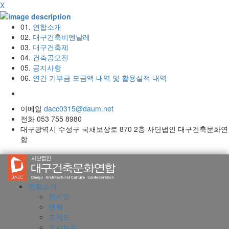
X
01.
연합소개
02.
대구건축비엔날레
03.
대구건축제
04.
건축공모전
05.
공지사항
06.
연간 기부금 모금액 내역 및 활용실적 내역
이메일
dacc0315@daum.net
전화 053 755 8980
대구광역시 수성구 국채보상로 870 2층 사단법인 대구건축문화연
합
연합소개
인사말
연혁
조직도
오시는길